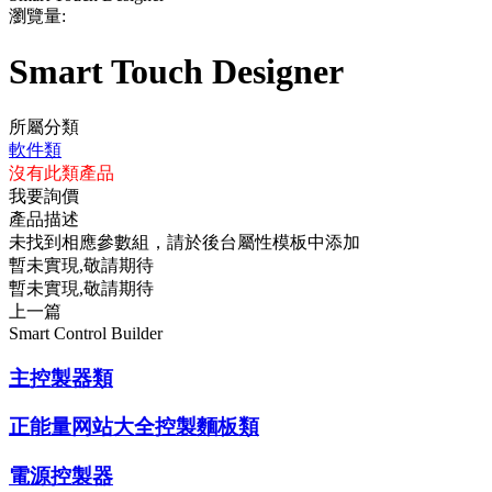
瀏覽量
:
Smart Touch Designer
所屬分類
軟件類
沒有此類產品
我要詢價
產品描述
未找到相應參數組，請於後台屬性模板中添加
暫未實現,敬請期待
暫未實現,敬請期待
上一篇
Smart Control Builder
主控製器類
正能量网站大全控製麵板類
電源控製器