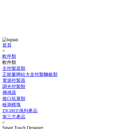
產品中心
PRODUCT
首頁
>
軟件類
軟件類
主控製器類
正能量网站大全控製麵板類
電源控製器
調光控製類
傳感器
接口拓展類
檢測模塊
ZIGBEE係列產品
第三方產品
>
Smart Touch Designer